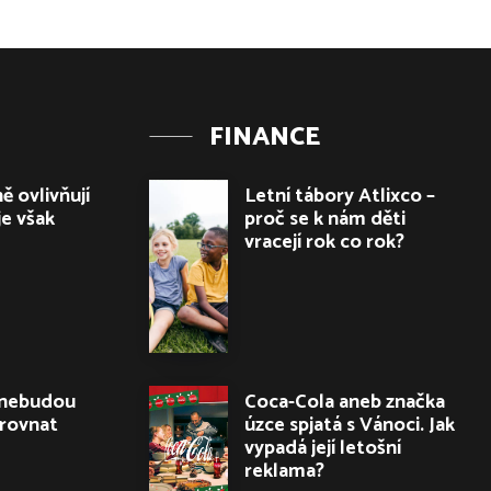
FINANCE
ě ovlivňují
Letní tábory Atlixco –
je však
proč se k nám děti
vracejí rok co rok?
 nebudou
Coca-Cola aneb značka
yrovnat
úzce spjatá s Vánoci. Jak
vypadá její letošní
reklama?