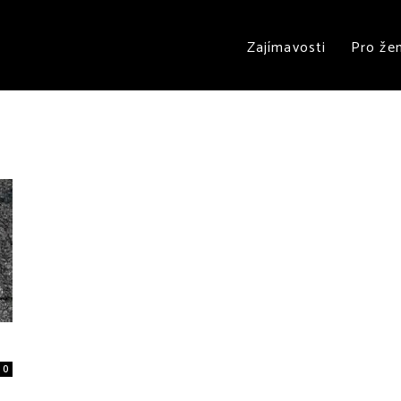
Zajímavosti
Pro že
0