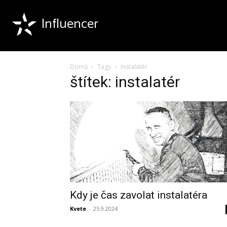
Influencer
Domů
Tagy
Instalatér
štítek: instalatér
Kdy je čas zavolat instalatéra
Kvete
-
25.9.2024