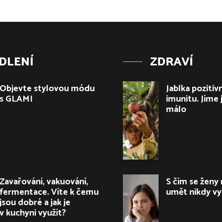
DLENÍ
ZDRAVÍ
Objevte stylovou módu
Jablka pozitivn
s GLAMI
imunitu. Jíme 
málo
Zavařování, vakuování,
S čím se ženy
fermentace. Víte k čemu
umět nikdy v
jsou dobré a jak je
v kuchyni využít?