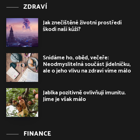
ZDRAVÍ
Jak znečištěné životní prostředí
škodí naší kůži?
Snídáme ho, oběd, večeře:
Neodmyslitelná součást jídelníčku,
ale o jeho vlivu na zdraví víme málo
Jablka pozitivně ovlivňují imunitu.
Jíme je však málo
FINANCE