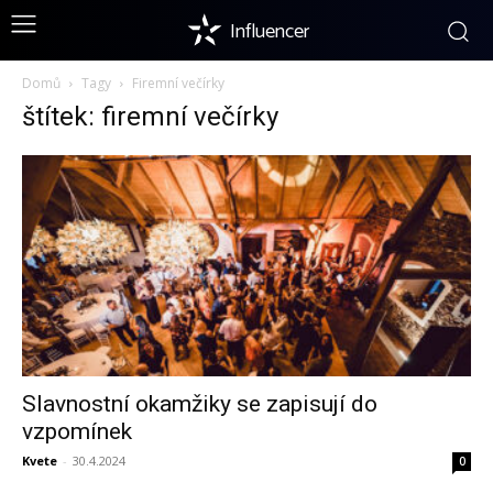
Influencer
Domů
Tagy
Firemní večírky
štítek: firemní večírky
Slavnostní okamžiky se zapisují do
vzpomínek
Kvete
-
30.4.2024
0