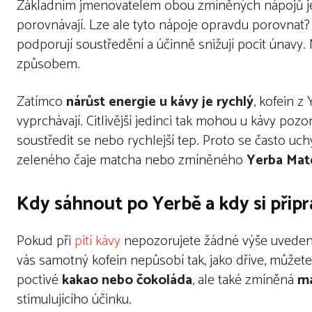
Základním jmenovatelem obou zmíněných nápojů 
porovnávají. Lze ale tyto nápoje opravdu porovnat?
podporují soustředění a účinně snižují pocit únavy. 
způsobem.
Zatímco
nárůst energie u kávy je rychlý
, kofein z
vyprchávají. Citlivější jedinci tak mohou u kávy po
soustředit se nebo rychlejší tep. Proto se často u
zeleného čaje matcha nebo zmíněného
Yerba Mat
Kdy sáhnout po Yerbě a kdy si připr
Pokud při
pití kávy
nepozorujete žádné výše uvedené v
vás samotný kofein nepůsobí tak, jako dříve, můžet
poctivé
kakao nebo čokoláda
, ale také zmíněná
ma
stimulujícího účinku.