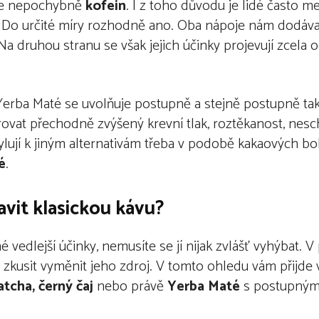
je nepochybně
kofein
. I z toho důvodu je lidé často m
 Do určité míry rozhodně ano. Oba nápoje nám dodávají
Na druhou stranu se však jejich účinky projevují zcela 
 Yerba Maté se uvolňuje postupně a stejně postupně ta
zorovat přechodně zvýšený krevní tlak, roztěkanost, ne
chylují k jiným alternativám třeba v podobě kakaových 
é
.
avit klasickou kávu?
edlejší účinky, nemusíte se jí nijak zvlášť vyhýbat. V 
e zkusit vyměnit jeho zdroj. V tomto ohledu vám přijde
tcha, černý čaj
nebo právě
Yerba Maté
s postupným