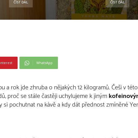
ČÍST DÁL
ČÍST DÁL
interest
WhatsApp
 a rok jde zhruba o nějakých 12 kilogramů. Češi v této 
odů, proč se stále častěji uchylujeme k jiným
kofeinový
dy si pochutnat na kávě a kdy dát přednost zmíněné Ye