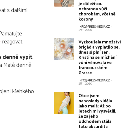
je důležitou
ochranou vůči
kat s dalšími
chorobám, včetně
korony
INFO@PRESS-MEDIA.CZ
-
29.11.2020
Pamatujte
é
reagovat.
Vyzkoušela množství
brigád a vyplatilo se,
dnes si plní sen:
e denně vypít
.
Kristína se míchání
vůní věnovala ve
ba Maté denně.
francouzském
Grasse
INFO@PRESS-MEDIA.CZ
-
28.11.2020
pojení křehkého
Otce jsem
naposledy viděla
jako malá: Až po
letech mi vysvětlil,
že za jeho
odchodem stála
tato absurdita