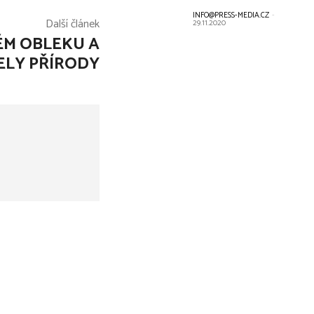
INFO@PRESS-MEDIA.CZ
-
Další článek
29.11.2020
ÉM OBLEKU A
ELY PŘÍRODY