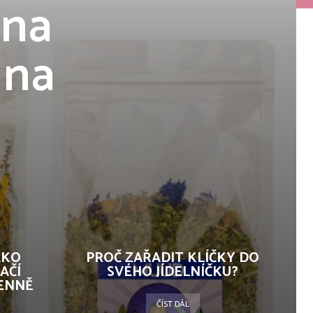
 na
 na
AKO
PROČ ZAŘADIT KLÍČKY DO
AČÍ
SVÉHO JÍDELNÍČKU?
ENNĚ
ČÍST DÁL