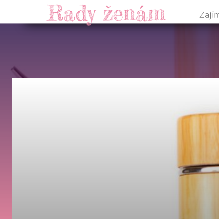
Rady ženám
Zají