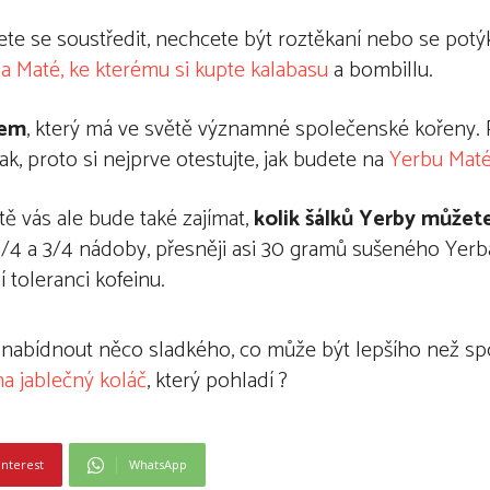
bujete se soustředit, nechcete být roztěkaní nebo se potý
a Maté, ke kterému si kupte kalabasu
a bombillu.
lem
, který má ve světě významné společenské kořeny. 
ak, proto si nejprve otestujte, jak budete na
Yerbu Mat
ě vás ale bude také zajímat,
kolik šálků Yerby můžet
 1/4 a 3/4 nádoby, přesněji asi 30 gramů sušeného Yer
 toleranci kofeinu.
m nabídnout něco sladkého, co může být lepšího než s
na jablečný koláč
, který pohladí ?
interest
WhatsApp