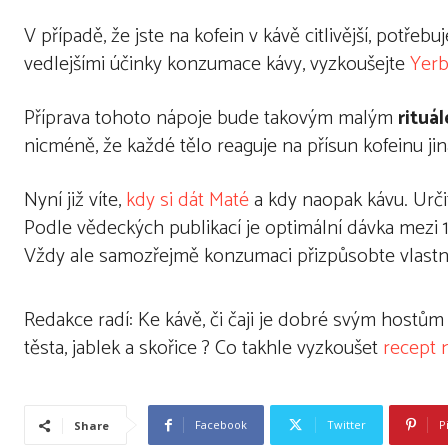
V případě, že jste na kofein v kávě citlivější, potře
vedlejšími účinky konzumace kávy, vyzkoušejte
Yerb
Příprava tohoto nápoje bude takovým malým
rituá
nicméně, že každé tělo reaguje na přísun kofeinu jin
Nyní již víte,
kdy si dát Maté
a kdy naopak kávu. Určit
Podle vědeckých publikací je optimální dávka mezi
Vždy ale samozřejmě konzumaci přizpůsobte vlastní
Redakce radí: Ke kávě, či čaji je dobré svým hostů
těsta, jablek a skořice ? Co takhle vyzkoušet
recept 
Facebook
Twitter
P
Share