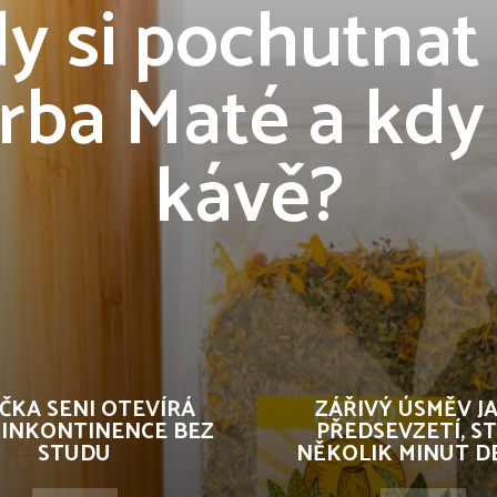
y si pochutnat
rba Maté a kdy
kávě?
ČKA SENI OTEVÍRÁ
ZÁŘIVÝ ÚSMĚV J
 INKONTINENCE BEZ
PŘEDSEVZETÍ, ST
STUDU
NĚKOLIK MINUT D