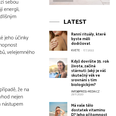
ezi sebou
 energii,
odlišným
LATEST
Ranní rituály, které
ké jeho účinky
byste měli
dodržovat
schopnost
bobů, velejemného
KVETE
-
17.7.2022
Když dovršíte 35. rok
života, začíná
stárnutí: Jaký je váš
skutečný věk ve
srovnání s tím
biologickým?
případě, že na
INFO@PRESS-MEDIA.CZ
-
29.11.2020
 vhod nejen
 nástupem
Má vaše tělo
dostatek vitaminu
D? Jeho přítomnost