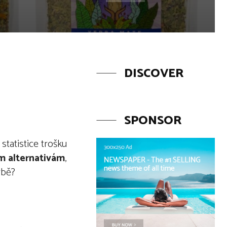
DISCOVER
SPONSOR
statistice trošku
m alternativám
,
rbě?