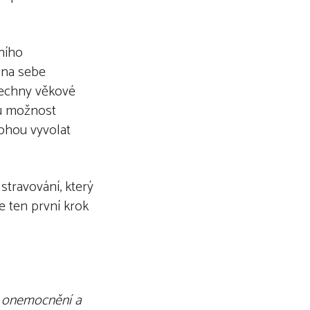
ního
í na sebe
šechny věkové
mu možnost
mohou vyvolat
stravování, který
e ten první krok
h onemocnění a