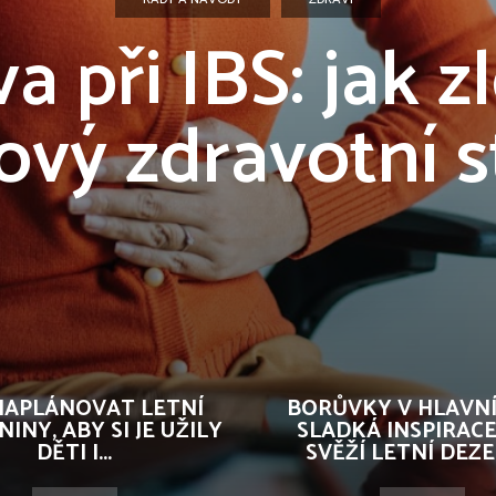
a při IBS: jak z
ový zdravotní 
NAPLÁNOVAT LETNÍ
BORŮVKY V HLAVNÍ 
INY, ABY SI JE UŽILY
SLADKÁ INSPIRAC
DĚTI I...
SVĚŽÍ LETNÍ DEZ