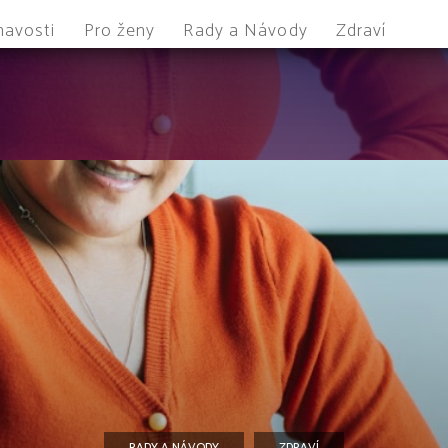
mavosti
Pro ženy
Rady a Návody
Zdraví
RADY A NÁVODY
ZDRAVÍ