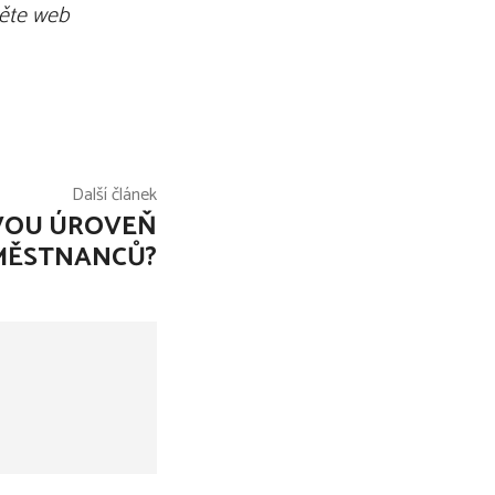
těte web
Další článek
OVOU ÚROVEŇ
MĚSTNANCŮ?