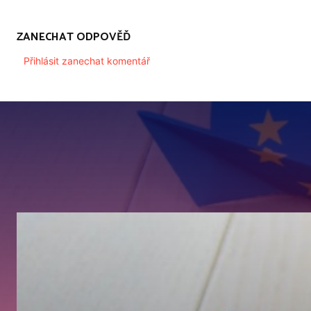
ZANECHAT ODPOVĚĎ
Přihlásit zanechat komentář