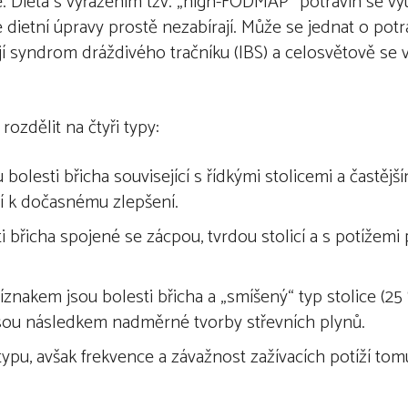
. Dieta s vyřazením tzv. „high-FODMAP“ potravin se vy
žné dietní úpravy prostě nezabírají. Může se jednat o pot
jí syndrom dráždivého tračníku (IBS) a celosvětově se v
zdělit na čtyři typy:
bolesti břicha související s řídkými stolicemi a častě
zí k dočasnému zlepšení.
břicha spojené se zácpou, tvrdou stolicí a s potížemi 
říznakem jsou bolesti břicha a „smíšený“ typ stolice (
 jsou následkem nadměrné tvorby střevních plynů.
ypu, avšak frekvence a závažnost zažívacích potíží to