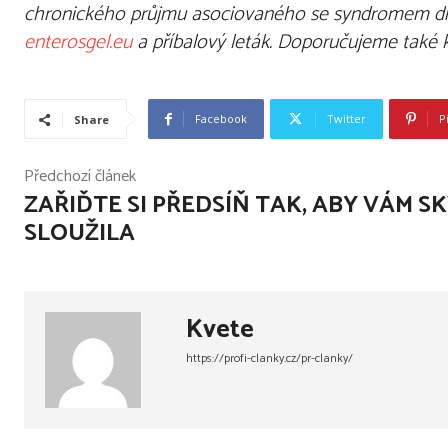
chronického průjmu asociovaného se syndromem dráž
enterosgel.eu
a příbalový leták. Doporučujeme také 
Facebook
Twitter
P
Share
Předchozí článek
ZAŘIĎTE SI PŘEDSÍŇ TAK, ABY VÁM S
SLOUŽILA
Kvete
https://profi-clanky.cz/pr-clanky/