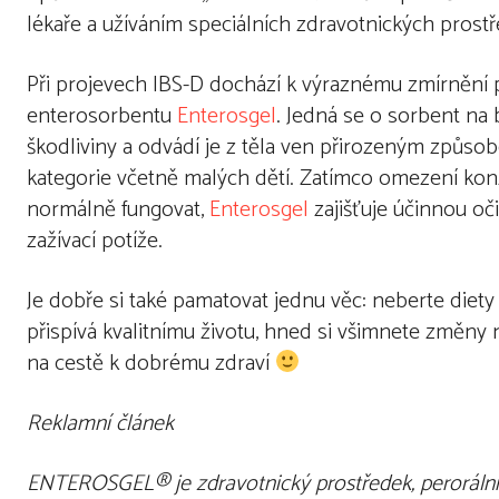
lékaře a užíváním speciálních zdravotnických prostř
Při projevech IBS-D dochází k výraznému zmírnění 
enterosorbentu
Enterosgel
. Jedná se o sorbent na 
škodliviny a odvádí je z těla ven přirozeným způso
kategorie včetně malých dětí. Zatímco omezení k
normálně fungovat,
Enterosgel
zajišťuje účinnou oč
zažívací potíže.
Je dobře si také pamatovat jednu věc: neberte diety j
přispívá kvalitnímu životu, hned si všimnete změny n
na cestě k dobrému zdraví
Reklamní článek
ENTEROSGEL® je zdravotnický prostředek, peroráln