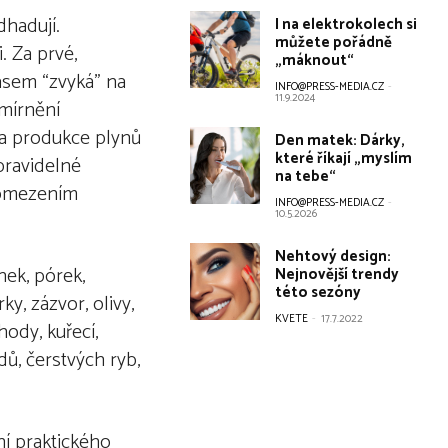
dhadují.
I na elektrokolech si
můžete pořádně
. Za prvé,
„máknout“
časem “zvyká” na
INFO@PRESS-MEDIA.CZ
-
11.9.2024
zmírnění
za produkce plynů
Den matek: Dárky,
které říkají „myslím
 pravidelné
na tebe“
 omezením
INFO@PRESS-MEDIA.CZ
-
10.5.2026
Nehtový design:
nek, pórek,
Nejnovější trendy
této sezóny
y, zázvor, olivy,
KVETE
-
17.7.2022
hody, kuřecí,
ů, čerstvých ryb,
í praktického