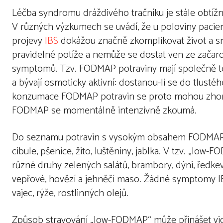
Léčba syndromu dráždivého tračníku je stále obtížná
V různých výzkumech se uvádí, že u poloviny pacie
projevy
IBS
dokážou značně zkomplikovat život a sní
pravidelné potíže a nemůže se dostat ven ze začaro
symptomů. Tzv. FODMAP potraviny mají společně to
a bývají osmoticky aktivní: dostanou-li se do tlusté
konzumace FODMAP potravin se proto mohou zhorš
FODMAP se momentálně intenzivně zkoumá.
Do seznamu potravin s vysokým obsahem FODMAP patří
cibule, pšenice, žito, luštěniny, jablka. V tzv. „lo
různé druhy zelených salátů, brambory, dýni, ředkev,
vepřové, hovězí a jehněčí maso. Žádné symptomy I
vajec, rýže, rostlinných olejů.
Způsob stravování „low-FODMAP“ může přinášet vid