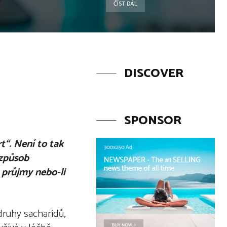
ČÍST DÁL
DISCOVER
SPONSOR
rt“. Není to tak
 způsob
 průjmy nebo-li
druhy sacharidů,