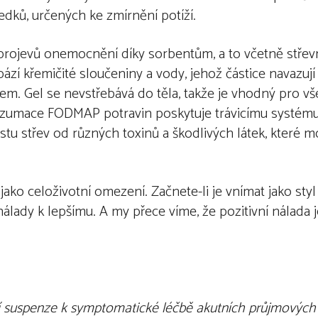
edků, určených ke zmírnění potíží.
projevů onemocnění díky sorbentům, a to včetně střev
bází křemičité sloučeniny a vody, jehož částice navazuj
bem. Gel se nevstřebává do těla, takže je vhodný pro v
onzumace FODMAP potravin poskytuje trávicímu systé
istu střev od různých toxinů a škodlivých látek, které 
ako celoživotní omezení. Začnete-li je vnímat jako styl 
álady k lepšímu. A my přece víme, že pozitivní nálada j
í suspenze k symptomatické léčbě akutních průjmovýc