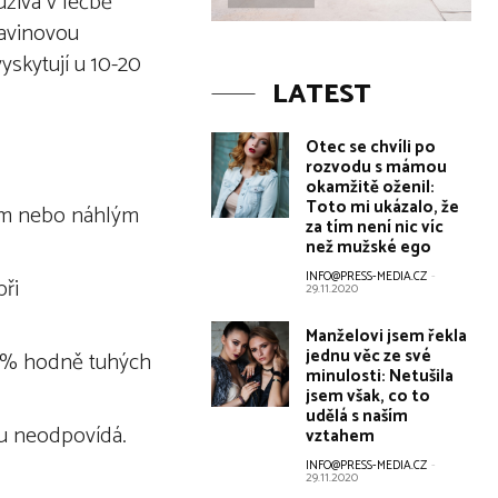
užívá v léčbě
ravinovou
yskytují u 10-20
LATEST
Otec se chvíli po
rozvodu s mámou
okamžitě oženil:
Toto mi ukázalo, že
jším nebo náhlým
za tím není nic víc
než mužské ego
INFO@PRESS-MEDIA.CZ
-
při
29.11.2020
Manželovi jsem řekla
jednu věc ze své
25 % hodně tuhých
minulosti: Netušila
jsem však, co to
udělá s naším
mu neodpovídá.
vztahem
INFO@PRESS-MEDIA.CZ
-
29.11.2020