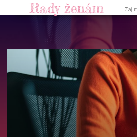
Rady ženám
Zají