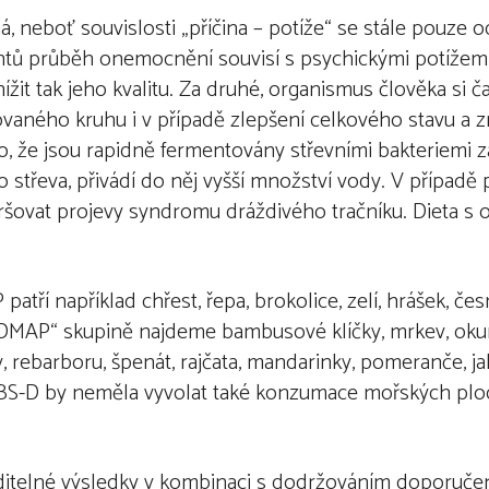
, neboť souvislosti „příčina – potíže“ se stále pouze o
ntů průběh onemocnění souvisí s psychickými potížemi
žit tak jeho kvalitu. Za druhé, organismus člověka si 
vaného kruhu i v případě zlepšení celkového stavu a 
, že jsou rapidně fermentovány střevními bakteriemi 
ho střeva, přivádí do něj vyšší množství vody. V případě
ovat projevy syndromu dráždivého tračníku. Dieta s
 například chřest, řepa, brokolice, zelí, hrášek, čes
w-FODMAP“ skupině najdeme bambusové klíčky, mrkev, okurk
 rebarboru, špenát, rajčata, mandarinky, pomeranče, ja
BS-D by neměla vyvolat také konzumace mořských plod
itelné výsledky v kombinaci s dodržováním doporučen