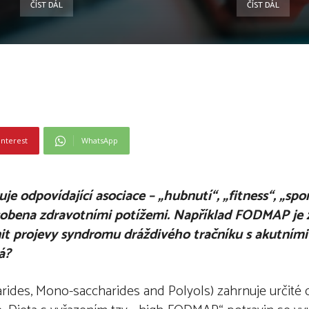
ČÍST DÁL
ČÍST DÁL
interest
WhatsApp
je odpovídající asociace – „hubnutí“, „fitness“, „spo
ůsobena zdravotními potížemi. Například FODMAP je
t projevy syndromu dráždivého tračníku s akutními
ná?
ides, Mono-saccharides and Polyols) zahrnuje určité 