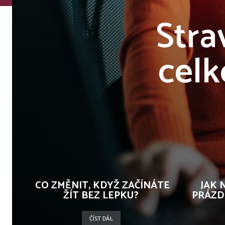
Strav
celk
CO ZMĚNIT, KDYŽ ZAČÍNÁTE
JAK 
ŽÍT BEZ LEPKU?
PRÁZDN
ČÍST DÁL