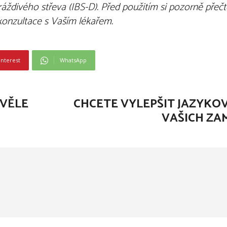
divého střeva (IBS-D). Před použitím si pozorně přeč
konzultace s Vaším lékařem.
interest
WhatsApp
KVĚLE
CHCETE VYLEPŠIT JAZYK
VAŠICH ZA