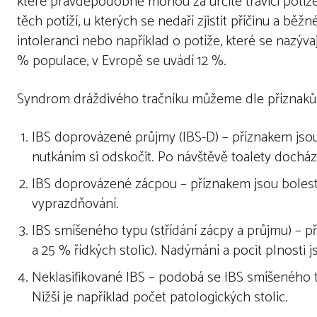
které pravděpodobně mohou za určité trávící potíže
těch potíží, u kterých se nedaří zjistit příčinu a bě
intoleranci nebo například o potíže, které se nazýva
% populace, v Evropě se uvádí 12 %.
Syndrom dráždivého tračníku můžeme dle příznaků ro
IBS doprovázené průjmy (IBS-D) – příznakem jsou 
nutkáním si odskočit. Po návštěvě toalety dochá
IBS doprovázené zácpou – příznakem jsou bolesti 
vyprazdňování.
IBS smíšeného typu (střídání zácpy a průjmu) – p
a 25 % řídkých stolic). Nadýmání a pocit plnosti
Neklasifikované IBS – podobá se IBS smíšeného t
Nižší je například počet patologických stolic.