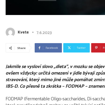
Kvete
7.6.2023
Facebook
Twitter
P
Share
Jakmile se vysloví slovo „dieta“, v mozku se objevu
ovšem vždycky: určitá omezení v jídle bývají zp
stravování, který mimo jiné může pomáhat zmírni
IBS-D. Co přesně ta zkrátka – FODMAP – zname
FODMAP (Fermentable Oligo-saccharides, Di-sacchar