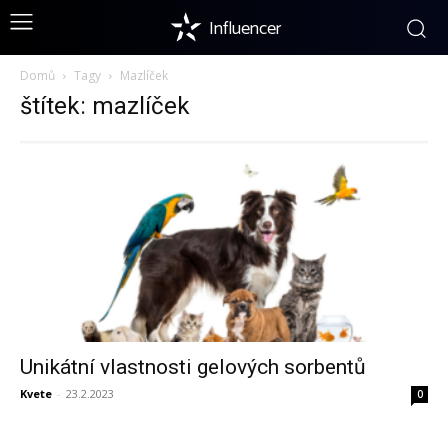
Influencer
Domů
Tagy
Mazlíček
štítek: mazlíček
Unikátní vlastnosti gelových sorbentů
Kvete
-
23.2.2023
0