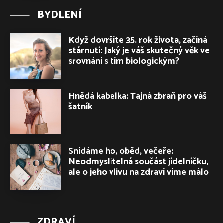
BYDLENÍ
Když dovršíte 35. rok života, začíná
stárnutí: Jaký je váš skutečný věk ve
srovnání s tím biologickým?
Hnědá kabelka: Tajná zbraň pro váš
šatník
Snídáme ho, oběd, večeře:
Neodmyslitelná součást jídelníčku,
ale o jeho vlivu na zdraví víme málo
ZDRAVÍ