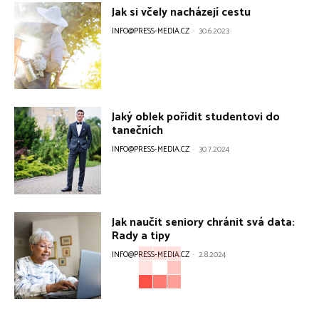
Jak si včely nacházejí cestu
INFO@PRESS-MEDIA.CZ
-
30.6.2023
Jaký oblek pořídit studentovi do
tanečních
INFO@PRESS-MEDIA.CZ
-
30.7.2024
Jak naučit seniory chránit svá data:
Rady a tipy
INFO@PRESS-MEDIA.CZ
-
2.8.2024