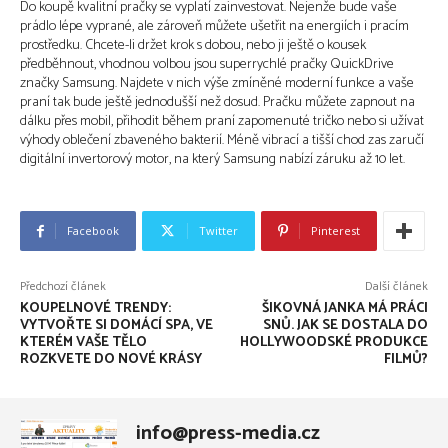
Do koupě kvalitní pračky se vyplatí zainvestovat. Nejenže bude vaše
prádlo lépe vyprané, ale zároveň můžete ušetřit na energiích i pracím
prostředku. Chcete-li držet krok s dobou, nebo ji ještě o kousek
předběhnout, vhodnou volbou jsou superrychlé pračky QuickDrive
značky Samsung. Najdete v nich výše zmíněné moderní funkce a vaše
praní tak bude ještě jednodušší než dosud. Pračku můžete zapnout na
dálku přes mobil, přihodit během praní zapomenuté tričko nebo si užívat
výhody oblečení zbaveného bakterií. Méně vibrací a tišší chod zas zaručí
digitální invertorový motor, na který Samsung nabízí záruku až 10 let.
Facebook
Twitter
Pinterest
Předchozí článek
Další článek
KOUPELNOVÉ TRENDY:
ŠIKOVNÁ JANKA MÁ PRÁCI
VYTVOŘTE SI DOMÁCÍ SPA, VE
SNŮ. JAK SE DOSTALA DO
KTERÉM VAŠE TĚLO
HOLLYWOODSKÉ PRODUKCE
ROZKVETE DO NOVÉ KRÁSY
FILMŮ?
info@press-media.cz