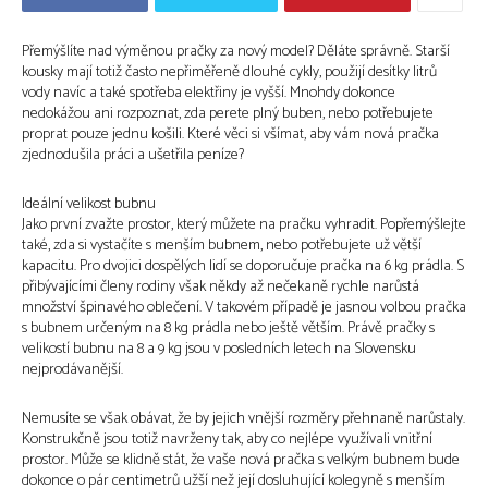
Přemýšlíte nad výměnou pračky za nový model? Děláte správně. Starší
kousky mají totiž často nepřiměřeně dlouhé cykly, použijí desítky litrů
vody navíc a také spotřeba elektřiny je vyšší. Mnohdy dokonce
nedokážou ani rozpoznat, zda perete plný buben, nebo potřebujete
proprat pouze jednu košili. Které věci si všímat, aby vám nová pračka
zjednodušila práci a ušetřila peníze?
Ideální velikost bubnu
Jako první zvažte prostor, který můžete na pračku vyhradit. Popřemýšlejte
také, zda si vystačíte s menším bubnem, nebo potřebujete už větší
kapacitu. Pro dvojici dospělých lidí se doporučuje pračka na 6 kg prádla. S
přibývajícími členy rodiny však někdy až nečekaně rychle narůstá
množství špinavého oblečení. V takovém případě je jasnou volbou pračka
s bubnem určeným na 8 kg prádla nebo ještě větším. Právě pračky s
velikostí bubnu na 8 a 9 kg jsou v posledních letech na Slovensku
nejprodávanější.
Nemusíte se však obávat, že by jejich vnější rozměry přehnaně narůstaly.
Konstrukčně jsou totiž navrženy tak, aby co nejlépe využívali vnitřní
prostor. Může se klidně stát, že vaše nová pračka s velkým bubnem bude
dokonce o pár centimetrů užší než její dosluhující kolegyně s menším