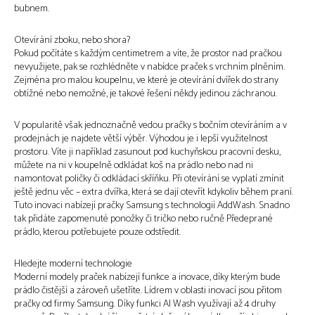
bubnem.
Otevírání zboku, nebo shora?
Pokud počítáte s každým centimetrem a víte, že prostor nad pračkou
nevyužijete, pak se rozhlédněte v nabídce praček s vrchním plněním.
Zejména pro malou koupelnu, ve které je otevírání dvířek do strany
obtížné nebo nemožné, je takové řešení někdy jedinou záchranou.
V popularitě však jednoznačně vedou pračky s bočním otevíráním a v
prodejnách je najdete větší výběr. Výhodou je i lepší využitelnost
prostoru. Víte ji například zasunout pod kuchyňskou pracovní desku,
můžete na ni v koupelně odkládat koš na prádlo nebo nad ni
namontovat poličky či odkládací skříňku. Při otevírání se vyplatí zmínit
ještě jednu věc – extra dvířka, která se dají otevřít kdykoliv během praní.
Tuto inovaci nabízejí pračky Samsung s technologií AddWash. Snadno
tak přidáte zapomenuté ponožky či tričko nebo ručně Předeprané
prádlo, kterou potřebujete pouze odstředit.
Hledejte moderní technologie
Moderní modely praček nabízejí funkce a inovace, díky kterým bude
prádlo čistější a zároveň ušetříte. Lídrem v oblasti inovací jsou přitom
pračky od firmy Samsung. Díky funkci AI Wash využívají až 4 druhy