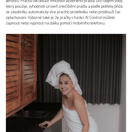
senzorů. Pračka tak odváží množství vloženého prádla, určí objem vody,
který použije, vyhodnotí úroveň znečištění prádla a podle potřeby přidá
ze zásobníku automaticky více pracího prostředku nebo prodlouží čas
oplachování. Výborné také je, že pračky s funkcí AI Control můžete
zapnout nebo vypnout na dálku pomocí mobilního telefonu.