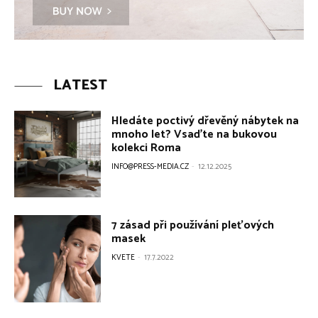
LATEST
Hledáte poctivý dřevěný nábytek na
mnoho let? Vsaďte na bukovou
kolekci Roma
INFO@PRESS-MEDIA.CZ
-
12.12.2025
7 zásad při používání pleťových
masek
KVETE
-
17.7.2022