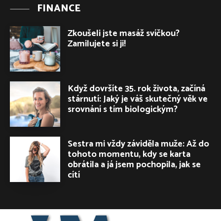
FINANCE
Zkoušeli jste masáž svíčkou?
Zamilujete si ji!
Když dovršíte 35. rok života, začíná
stárnutí: Jaký je váš skutečný věk ve
srovnání s tím biologickým?
Sestra mi vždy záviděla muže: Až do
tohoto momentu, kdy se karta
obrátila a já jsem pochopila, jak se
cítí