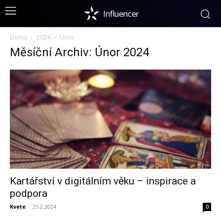
Influencer
Domů
2024
Únor
Měsíční Archiv: Únor 2024
Kartářství v digitálním věku – inspirace a
podpora
Kvete
-
25.2.2024
0