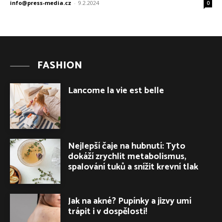
info@press-media.cz
-
9.2.2024
0
FASHION
Lancome la vie est belle
Nejlepší čaje na hubnutí: Tyto
dokáží zrychlit metabolismus,
spalování tuků a snížit krevní tlak
Jak na akné? Pupínky a jizvy umí
trápit i v dospělosti!