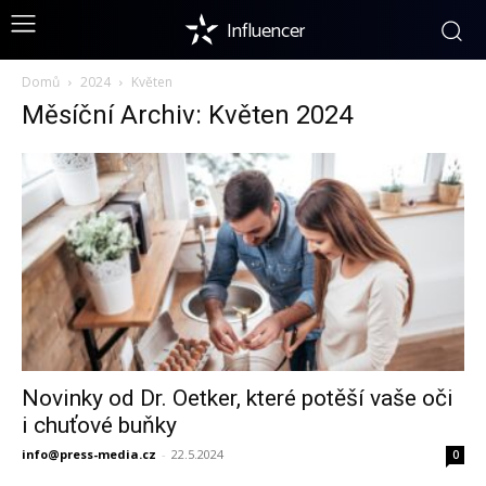
Influencer
Domů
2024
Květen
Měsíční Archiv: Květen 2024
Novinky od Dr. Oetker, které potěší vaše oči
i chuťové buňky
info@press-media.cz
-
22.5.2024
0