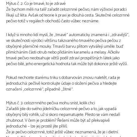
Mýtus č. 2: Co je tmavé, to je zdravé
Že bychom měli na talíř zařadit celozrnné pečivo, nám výživoví poradci
říkají už léta. Avšak od teorie k praxi je dlouhá cesta. Skutečné celozrnné
pečivo totiž v regálech obchodů často vůbec neznáme.
I když si mnoho lidí myslí, že „tmavé“ automaticky znamená i „zdravější“,
ve skutečnosti výrobci většinu takzvaného tmavého pečiva pečou z
obyčejné pšeničné mouky. Tmavší barvu přitom vytvářejí uměle: buď
přimícháním části otrub nebo přidáním karamelu a melasy. Ačkoliv
tmavé pečivo neobsahuje větší podíl zdraví prospěšných látek jako
pečivo bílé, jeho energetická hodnota tak může být dokonce ještě vyšší.
Pokud nechcete starému triku s dobarvován znovu naletět, rada je
jednoduchá: pečlivě kontrolujte údaje o složení pečiva a hledejte
označení „celozrnné“, případně „žitné“.
Mýtus č. 3: celozrnného pečiva mohu sníst, kolik chci
Zařadili jste do svého jídelníčku celozrnné pečivo a to, jak vypadá
obyčejný bílý rohlík, už si skoro nepamatujete. Přesto se vám nedaří
zhubnout. V čem je problém? Řešení může být až překvapivě
jednoduché – lze jej prostě jíte příliš.
Že je pečivo celozrnné, totiž ještě vůbec neznamená, že je i dietní.