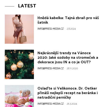
LATEST
Hnědá kabelka: Tajná zbraň pro váš
šatník
INFO@PRESS-MEDIA.CZ
-
2.8.2024
Nejkrásnější trendy na Vánoce
2020: Jaké ozdoby na stromeček a
dekorace jsou IN a co je OUT?
INFO@PRESS-MEDIA.CZ
-
28.11.2020
Oslaďte si Velikonoce. Dr. Oetker
přináší nejlepší recept na beránka i
netradiční perníčky
INFO@PRESS-MEDIA.CZ
-
26.3.2024