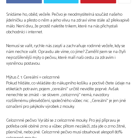
Snídáme ho, oběd, večeře. Pečivo je neodmyslitelná součást našeho
jídelníčku a přesto o něm a jeho vlivu na zdraví víme stále až překvapivě
málo. Není divu, že prostě naletíte trikem, které na nás přichystali
obchodníci i internet.
Nemusí se vařit, rychle nás zasytí a zachraňuje rodinné večeře, kdy se
nám nechce vařit. Opravdu ale víme, co jíme? Zaměřil jsem se na čtyři
nejrozšířenější mýty o pečivu, které maří naši cestu za zdravím i
vysněnou postavou.
Mýtus č. 1: Cereální = celozrnné
Pokud hlídáte, co vkládáte do nákupního košíku a poctivě čtete údaje na
etiketách potravin, pojem „cereální“ určitě nevidíte poprvé. Avšak
nenechte se zmást – se slovem „celozrnný“ nemá, navzdory
rozšířenému přesvědčení, společného vůbec nic. „Cereální“ je jen jiné
označení pro jakýkoliv výrobek z mouky.
Celozrnné pečivo: Vyrábí se z celozrnné mouky. Pro její přípravu je
potřeba celé obilné zrno a vůbec přitom nezáleží, zda jde o zrno žitné,
pšeničné, nebo jiné. Celozrnné pečivo musí obsahovat alespoň 80%