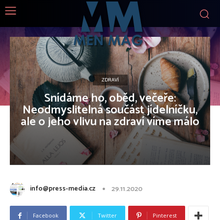
ZDRAVÍ
Snídáme ho, oběd, večeře:
Neodmyslitelná součást jídelníčku,
ale o jeho vlivu na zdraví víme málo
info@press-media.cz
29.11.2020
Facebook
Twitter
Pinterest