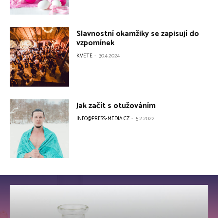
Slavnostní okamžiky se zapisují do
vzpomínek
KVETE
-
30.4.2024
Jak začít s otužováním
INFO@PRESS-MEDIA.CZ
-
5.2.2022