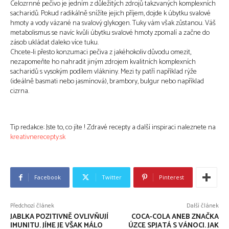
Celozrnné pečivo je jedním z důležitých zdrojů takzvaných komplexních
sacharidů. Pokud radikálně snížíte jejich příjem, dojde k úbytku svalové
hmoty a vody vázané na svalový glykogen. Tuky vám však zůstanou. Váš
metabolismus se navíc kvůli úbytku svalové hmoty zpomalí a začne do
zásob ukládat daleko více tuku.
Chcete-li přesto konzumaci pečiva z jakéhokoliv důvodu omezit,
nezapomeňte ho nahradit jiným zdrojem kvalitních komplexních
sacharidů s vysokým podílem vlákniny. Mezi ty patří například rýže
(ideálně basmati nebo jasmínová), brambory, bulgur nebo například
cizrna.
Tip redakce: Jste to, co jíte ! Zdravé recepty a další inspiraci naleznete na
kreativnerecepty.sk
Facebook
Twitter
Pinterest
Předchozí článek
Další článek
JABLKA POZITIVNĚ OVLIVŇUJÍ
COCA-COLA ANEB ZNAČKA
IMUNITU. JÍME JE VŠAK MÁLO
ÚZCE SPJATÁ S VÁNOCI. JAK