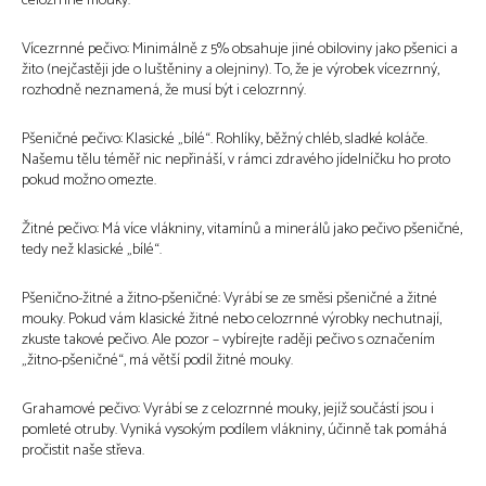
celozrnné mouky.
Vícezrnné pečivo: Minimálně z 5% obsahuje jiné obiloviny jako pšenici a
žito (nejčastěji jde o luštěniny a olejniny). To, že je výrobek vícezrnný,
rozhodně neznamená, že musí být i celozrnný.
Pšeničné pečivo: Klasické „bílé“. Rohlíky, běžný chléb, sladké koláče.
Našemu tělu téměř nic nepřináší, v rámci zdravého jídelníčku ho proto
pokud možno omezte.
Žitné pečivo: Má více vlákniny, vitamínů a minerálů jako pečivo pšeničné,
tedy než klasické „bílé“.
Pšenično-žitné a žitno-pšeničné: Vyrábí se ze směsi pšeničné a žitné
mouky. Pokud vám klasické žitné nebo celozrnné výrobky nechutnají,
zkuste takové pečivo. Ale pozor – vybírejte raději pečivo s označením
„žitno-pšeničné“, má větší podíl žitné mouky.
Grahamové pečivo: Vyrábí se z celozrnné mouky, jejíž součástí jsou i
pomleté ​​otruby. Vyniká vysokým podílem vlákniny, účinně tak pomáhá
pročistit naše střeva.