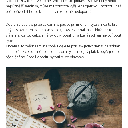
Naopak. Díky tomu, že do něj výrobci často přidávají sójové boby nebo
nejrůznější semínka, může mít dokonce vyšší energetickou hodnotu než
bílé pečivo. Jíst ho po kilech tedy rozhodně nedoporučujeme.
Dobrá zpráva ale je, že celozrnné pečivo je mnohem sytější než to bílé.
Jinými slovy: nemusíte ho sníst tolik, abyste zahnali hlad. Může za to
vláknina, kterou celozrnné výrobky obsahují a která rychleji navodí pocit
sytosti.
Chcete si to ověřit sami na sobě, udělejte pokus – jeden den si na snídani
dejte plátek celozrnného chleba a druhý den stejný plátek obyčejného
pšeničného. Rozdíl v pocitu sytosti bude obrovský.