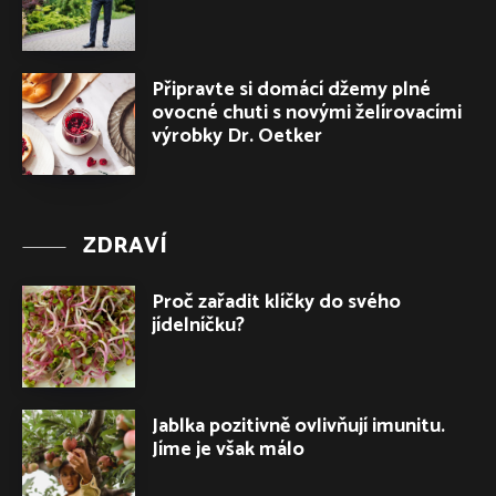
Připravte si domácí džemy plné
ovocné chuti s novými želírovacími
výrobky Dr. Oetker
ZDRAVÍ
Proč zařadit klíčky do svého
jídelníčku?
Jablka pozitivně ovlivňují imunitu.
Jíme je však málo