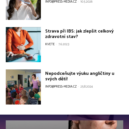
INFO@PRESS-MEDIA.CZ
-
10.5.2026
Strava při IBS: jak zlepšit celkový
zdravotní stav?
KVETE
-
7.6.2023
Nepodceňujte výuku angličtiny u
svých dětí!
INFO@PRESS-MEDIA.CZ
-
25.8.2024