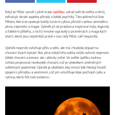
Když se Měsíc vynoří v plné kráse
úplňku
, zahalí svět do světla a stínů,
odhalujíc skryté aspekty přírody a lidské psychiky. Tato jedinečná fáze
Měsíce, která se opakuje každý lunární cyklus, přináší s sebou atmosféru
plnou tajemství a magie. Úplněk již od pradávna inspiroval mýty, legendy
a folklórní příběhy, z nichž mnohé vyprávějí o proměnách a magických
silách, které jsou nejsilnější právě v noci, kdy Měsíc září nejjasněji.
Úplněk nejenže ovlivňuje příliv a odliv, ale má i hluboký dopad na
chování živých bytostí. Noc plná měsíčního světla může ovlivnit nejenom
lidské chování a emoce, ale i aktivity zvířat. Ve světle úplňku mohou
zvířata projevovat neobvyklé chování, což je výsledkem změněných
světelných podmínek. Úplněk je obdobím, kdy mnozí lidé hledají hlubší
spojení s přírodou a vesmírem, což jim umožňuje lépe pochopit cykly a
rytmus, které řídí naši existenci.