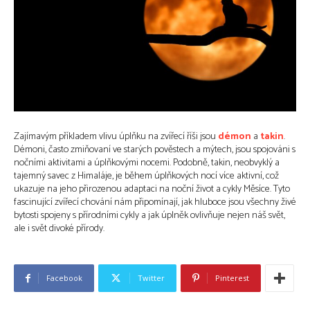
Zajímavým příkladem vlivu úplňku na zvířecí říši jsou
démon
a
takin
.
Démoni, často zmiňovaní ve starých pověstech a mýtech, jsou spojováni s
nočními aktivitami a úplňkovými nocemi. Podobně, takin, neobvyklý a
tajemný savec z Himaláje, je během úplňkových nocí více aktivní, což
ukazuje na jeho přirozenou adaptaci na noční život a cykly Měsíce. Tyto
fascinující zvířecí chování nám připomínají, jak hluboce jsou všechny živé
bytosti spojeny s přírodními cykly a jak úplněk ovlivňuje nejen náš svět,
ale i svět divoké přírody.
Facebook
Twitter
Pinterest