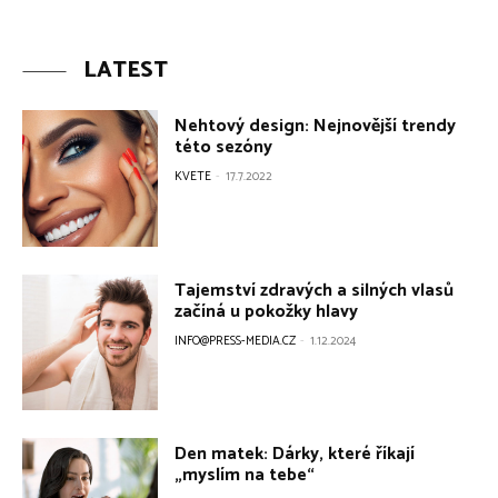
LATEST
Nehtový design: Nejnovější trendy
této sezóny
KVETE
-
17.7.2022
Tajemství zdravých a silných vlasů
začíná u pokožky hlavy
INFO@PRESS-MEDIA.CZ
-
1.12.2024
Den matek: Dárky, které říkají
„myslím na tebe“