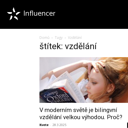
Influencer
Domů
Tagy
Vzdělání
štítek: vzdělání
V moderním světě je bilingvní
vzdělání velkou výhodou. Proč?
Kvete
-
28.3.2025