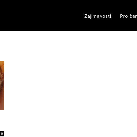
Zajímavosti
Pro že
0