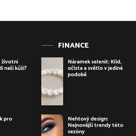
FINANCE
 životní
Náramek selenit: Klid,
í naší kůži?
očista a světlo v jediné
podobě
k pro
Nehtový design:
Nejnovější trendy této
sezóny