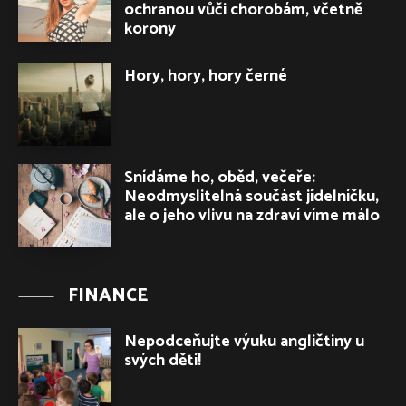
ochranou vůči chorobám, včetně
korony
Hory, hory, hory černé
Snídáme ho, oběd, večeře:
Neodmyslitelná součást jídelníčku,
ale o jeho vlivu na zdraví víme málo
FINANCE
Nepodceňujte výuku angličtiny u
svých dětí!