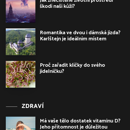
Jak znečištěné životní prostředí
škodí naší kůži?
Romantika ve dvou i dámská jízda?
Karlštejn je ideálním místem
Proč zařadit klíčky do svého
jídelníčku?
ZDRAVÍ
Má vaše tělo dostatek vitaminu D?
Jeho přítomnost je důležitou