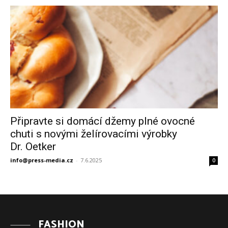
Připravte si domácí džemy plné ovocné
chuti s novými želírovacími výrobky
Dr. Oetker
info@press-media.cz
-
7.6.2025
0
FASHION