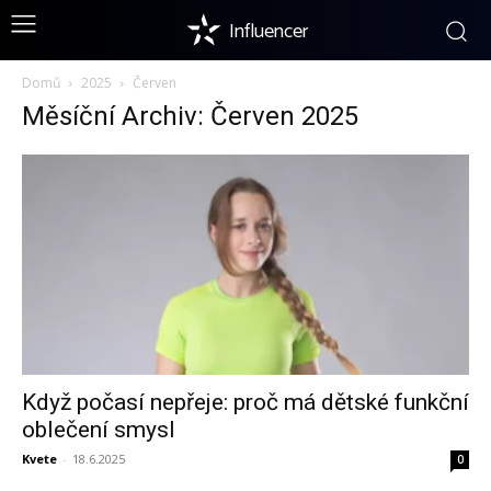
Influencer
Domů
2025
Červen
Měsíční Archiv: Červen 2025
Když počasí nepřeje: proč má dětské funkční
oblečení smysl
Kvete
-
18.6.2025
0