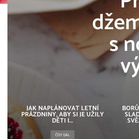
Př
džem
s n
v
JAK NAPLÁNOVAT LETNÍ
BORŮ
PRÁZDNINY, ABY SI JE UŽILY
SLAD
DĚTI I...
SVĚ
ČÍST DÁL