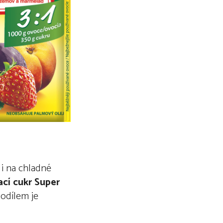
 i na chladné
ací cukr Super
podílem je