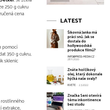
 Oetker
. Je zcela
ze 250 g cukru
oručená cena
LATEST
Šikovná Janka má
práci snů. Jak se
dostala do
hollywoodské
em pomocí
produkce filmů?
dat 350 g cukru,
INFO@PRESS-MEDIA.CZ
-
k sklenic
28.11.2020
Znáte hořčíkový
olej, který dokonale
hýčká naše svaly?
KVETE
-
2.3.2022
Značka Seni otevírá
téma inkontinence
 rostlinného
bez studu
í extrakce,