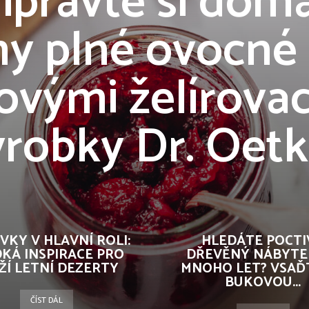
ipravte si dom
y plné ovocné 
ovými želírova
ýrobky Dr. Oetk
VKY V HLAVNÍ ROLI:
HLEDÁTE POCTI
KÁ INSPIRACE PRO
DŘEVĚNÝ NÁBYTE
ŽÍ LETNÍ DEZERTY
MNOHO LET? VSAĎ
BUKOVOU...
ČÍST DÁL