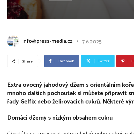
info@press-media.cz
7.6.2025
Facebook
Twitter
P
Share
Extra ovocný jahodový džem s orientálním koř
mnoho dalších pochoutek si můžete připravit sna
řady Gelfix nebo želírovacích cukrů. Některé vý
Domácí džemy s nízkým obsahem cukru