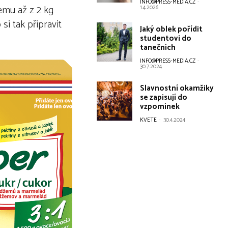
INFO@PRESS-MEDIA.CZ
-
emu až z 2 kg
1.4.2026
i tak připravit
Jaký oblek pořídit
studentovi do
tanečních
INFO@PRESS-MEDIA.CZ
-
30.7.2024
Slavnostní okamžiky
se zapisují do
vzpomínek
KVETE
-
30.4.2024