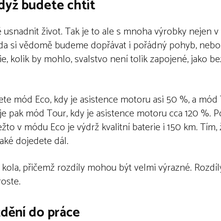
dyž budete chtít
usnadnit život. Tak je to ale s mnoha výrobky nejen v o
 zda si vědomě budeme dopřávat i pořádný pohyb, nebo
, kolik by mohlo, svalstvo není tolik zapojené, jako b
ijete mód Eco, kdy je asistence motoru asi 50 %, a mód 
 je pak mód Tour, kdy je asistence motoru cca 120 %. 
to v módu Eco je výdrž kvalitní baterie i 150 km. Tím,
aké dojedete dál.
kola, přičemž rozdíly mohou být velmi výrazné. Rozdíl
roste.
ždění do práce