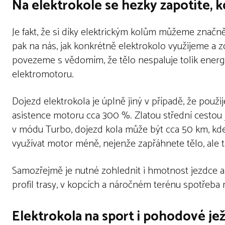
Na elektrokole se hezky zapotíte, k
Je fakt, že si díky elektrickým kolům můžeme značně 
pak na nás, jak konkrétně elektrokolo využijeme a
povezeme s vědomím, že tělo nespaluje tolik energie
elektromotoru.
Dojezd elektrokola je úplně jiný v případě, že použ
asistence motoru cca 300 %. Zlatou střední cestou
v módu Turbo, dojezd kola může být cca 50 km, kdež
využívat motor méně, nejenže zapřáhnete tělo, ale t
Samozřejmě je nutné zohlednit i hmotnost jezdce a 
profil trasy, v kopcích a náročném terénu spotřeba 
Elektrokola na sport i pohodové je