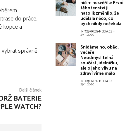
ničím nesvěřila: První
těhotenství ji
výběrem
natolik změnilo, že
otrase do práce,
udělala něco, co
bych nikdy nečekala
é kopce a
INFO@PRESS-MEDIA.CZ
-
29.11.2020
Snídáme ho, oběd,
i vybrat správně.
večeře:
Neodmyslitelná
součást jídelníčku,
ale o jeho vlivu na
zdraví víme málo
INFO@PRESS-MEDIA.CZ
-
29.11.2020
Další článek
DRŽ BATERIE
PPLE WATCH?