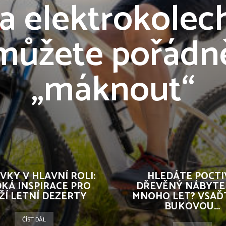
na elektrokolech
můžete pořádn
„máknout“
VKY V HLAVNÍ ROLI:
HLEDÁTE POCTI
KÁ INSPIRACE PRO
DŘEVĚNÝ NÁBYTE
ŽÍ LETNÍ DEZERTY
MNOHO LET? VSAĎ
BUKOVOU...
ČÍST DÁL