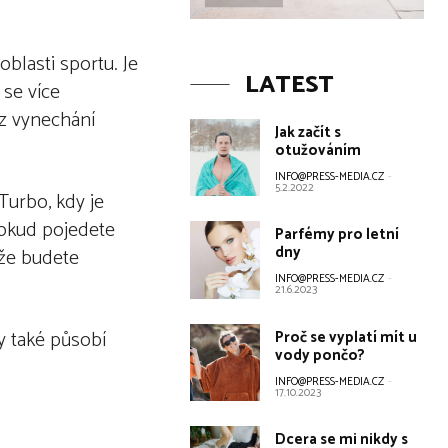
blasti sportu. Je
LATEST
 se více
ez vynechání
Jak začít s
otužováním
INFO@PRESS-MEDIA.CZ
-
5.2.2022
Turbo, kdy je
Pokud pojedete
Parfémy pro letní
dny
 že budete
INFO@PRESS-MEDIA.CZ
-
21.6.2023
y také působí
Proč se vyplatí mít u
vody pončo?
INFO@PRESS-MEDIA.CZ
-
17.10.2023
Dcera se mi nikdy s