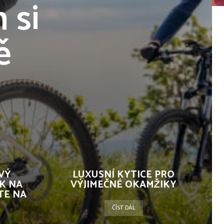
 si
ě
VÝ
LUXUSNÍ KYTICE PRO
K NA
VÝJIMEČNÉ OKAMŽIKY
TE NA
ČÍST DÁL