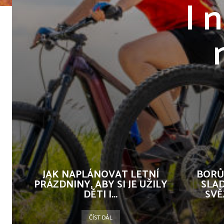
I 
JAK NAPLÁNOVAT LETNÍ
BORŮ
PRÁZDNINY, ABY SI JE UŽILY
SLAD
DĚTI I...
SVĚ
ČÍST DÁL