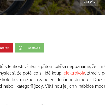
ČÍST DÁL
interest
WhatsApp
tů s lehkostí vánku, a přitom takřka nepoznáme, že jim 
let si, že poté, co si lidé koupí
elektrokola
, ztrácí v
é kolo bez možnosti zapojení do činnosti motor. Dnes už
mód neboli kategorii jízdy. Většinou je jich v nabídce m