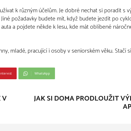
užívat k různým účelům. Je dobré nechat si poradit s 
 Jiné požadavky budete mít, když budete jezdit po cykl
č auta a pojdete někde k lesu, kde mát oblíbené náročn
y, mladé, pracující i osoby v seniorském věku. Stačí s
interest
WhatsApp
 V
JAK SI DOMA PRODLOUŽIT VÝ
A