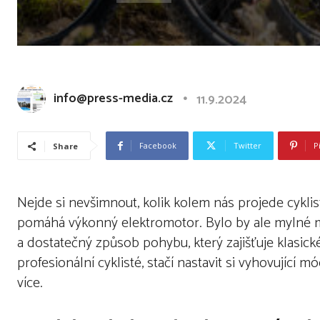
info@press-media.cz
11.9.2024
Facebook
Twitter
P
Share
Nejde si nevšimnout, kolik kolem nás projede cyklis
pomáhá výkonný elektromotor. Bylo by ale mylné mys
a dostatečný způsob pohybu, který zajišťuje klasick
profesionální cyklisté, stačí nastavit si vyhovující 
více.