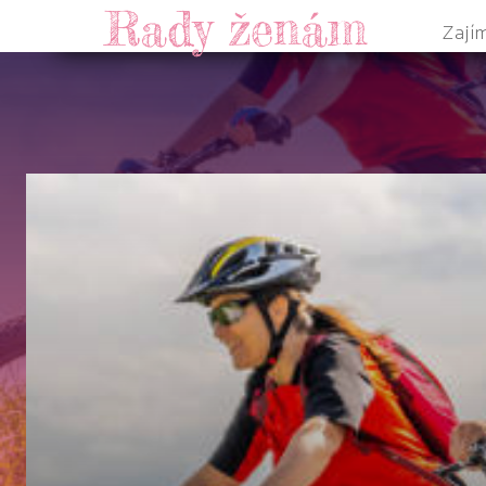
Rady ženám
Zají