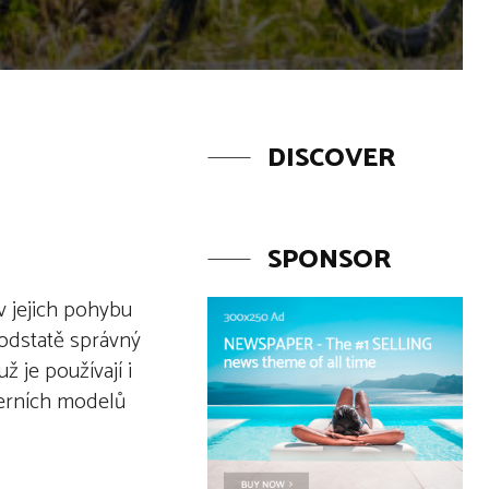
DISCOVER
SPONSOR
v jejich pohybu
 podstatě správný
 je používají i
oderních modelů